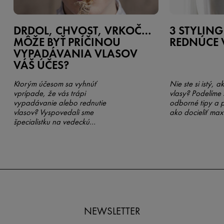
DRDOL, CHVOST, VRKOČ…
3 STYLING
MÔŽE BYŤ PRÍČINOU
REDNÚCE 
VYPADÁVANIA VLASOV
VÁŠ ÚČES?
Ktorým účesom sa vyhnúť
Nie ste si istý, 
vprípade, že vás trápi
vlasy? Podelíme 
vypadávanie alebo rednutie
odborné tipy a 
vlasov? Vyspovedali sme
ako docieliť max
špecialistku na vedeckú
komunikáciu značky Vichy Laurie
Jacquet, ktorá Vám zároveň
prezradí tie najlepšie tipy, ako sa
starať o krehké vlasy.
NEWSLETTER