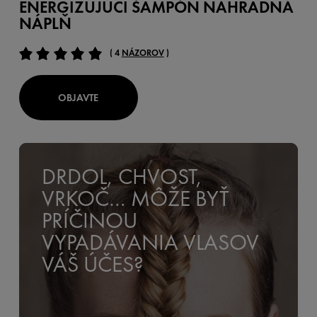
ENERGIZUJÚCI ŠAMPÓN NÁHRADNÁ
NÁPLŇ
( 4
NÁZOROV
)
OBJAVTE
DRDOL, CHVOST,
VRKOČ… MÔŽE BYŤ
PRÍČINOU
VYPADÁVANIA VLASOV
VÁŠ ÚČES?