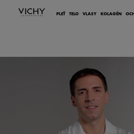
PLEŤ
TELO
VLASY
KOLAGÉN
OC