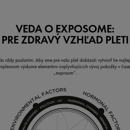
VEDA O EXPOSOME:
PRE ZDRAVÝ VZHĽAD PLETI
ás vždy poslaním. Aby sme pre vašu pleť dokázali vytvoriť tie najl
omplexnom výskume elementov ovplyvňujúcich vývoj pokožky v čas
„exposom“.