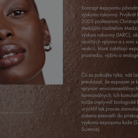
Koncept exposomu pôvodne
výskumu rakoviny. Prvýkrát 
2005 profesorom Christo
vtedajším riaditeľom Medz
výskum rakoviny (IARC), a
okolitých vplyvov a s nimi 
reakcií, ktoré zahŕňajú exp
prostrediu, výživu a endogé
Čo sa pokožky týka, náš l
preukázal, že exposom je
vplyvov: environmentálnyc
hormonálnych. Ich kumulat
môže ovplyvniť biologické 
urýchliť tak proces starnut
zistenie premietli do priek
výskumu exposomu kože (S
Science).