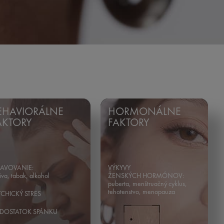
EHAVIORÁLNE
HORMONÁLNE
AKTORY
FAKTORY
RAVOVANIE:
VÝKYVY
iva, tabak, alkohol
ŽENSKÝCH HORMÓNOV:
puberta, menštruačný cyklus,
tehotenstvo, menopauza
YCHICKÝ STRES
DOSTATOK SPÁNKU