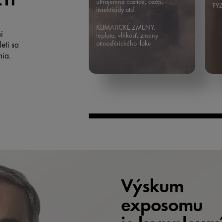
ultrajemné častice, ozón,
FY
insekticídy atď.
KLIMATICKÉ ZMENY:
i
teplota, vlhkosť, zmeny
atmosférického tlaku
eti sa
nia.
Výskum
exposomu