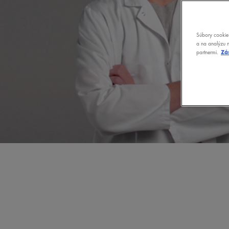
Súbory cookie 
a na analýzu n
partnermi.
Zá