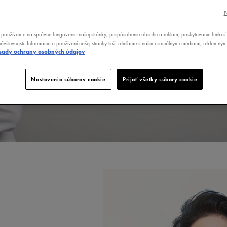
40 ROKOV 
P
V OBLASTI 
používame na správne fungovanie našej stránky, prispôsobenie obsahu a reklám, poskytovanie funkcií 
ávštevnosti. Informácie o používaní našej stránky tiež zdieľame s našimi sociálnymi médiami, reklamným
sady ochrany osobných údajov
ZDRAVÝ VZHĽAD PLETI BOL PRE NÁS VŽDY
NAJLEPŠIE RIEŠENIA, VYBUDOVALI SM
OVPLYVŇUJÚCICH VÝVOJ POKOŽKY V ČA
Nastavenia súborov cookie
Prijať všetky súbory cookie