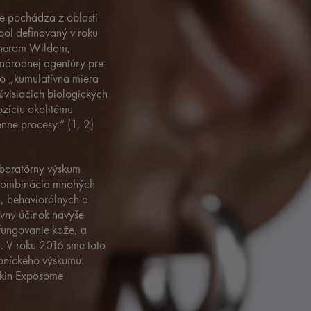
 pochádza z oblasti
bol definovaný v roku
pherom Wildom,
inárodnej agentúry pre
ko „kumulatívna miera
súvisiacich biologických
ozíciu okolitému
nne procesy.“ (1, 2)
aboratórny výskum
 kombinácia mnohých
h, behaviorálnych a
ívny účinok navyše
fungovanie kože, a
ia. V roku 2016 sme toto
opníckeho výskumu:
kin Exposome