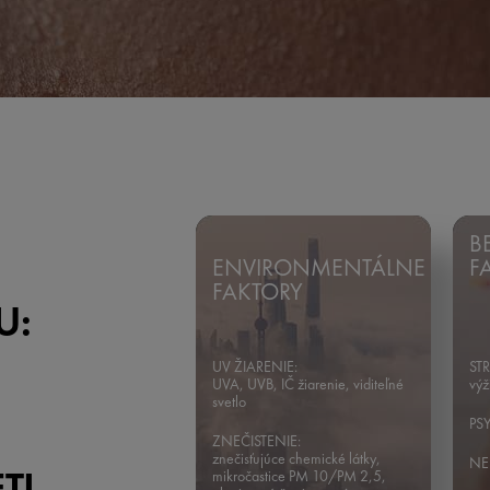
B
ENVIRONMENTÁLNE
F
FAKTORY
U:
UV ŽIARENIE:
ST
UVA, UVB, IČ žiarenie, viditeľné
výž
svetlo
PS
ZNEČISTENIE:
znečisťujúce chemické látky,
NE
TI
mikročastice PM 10/PM 2,5,