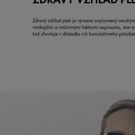
Zdravý vzhľad pleti je výrazne ovplyvnený mnohým
vonkajšími a vnútornými faktormi exposomu, stav pl
tiež zhoršuje v dôsledku ich kumulatívneho pôsobe