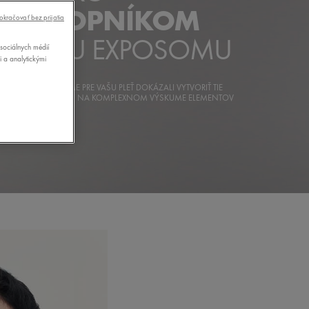
PRIEKOPNÍKOM
okračovať bez prijatia
VÝSKUMU EXPOSOMU
sociálnych médií
i a analytickými
 POSLANÍM. ABY SME PRE VAŠU PLEŤ DOKÁZALI VYTVORIŤ TIE
E EXPERTÍZU ZALOŽENÚ NA KOMPLEXNOM VÝSKUME ELEMENTOV
SE.