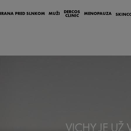
DERCOS
HRANA PRED SLNKOM
MUŽI
MENOPAUZA
SKIN
C
CLINIC
VICHY JE UŽ