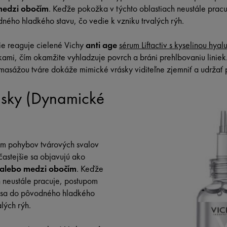
 medzi obočím
. Keďže pokožka v týchto oblastiach neustále pracu
dného hladkého stavu, čo vedie k vzniku trvalých rýh.
ie reaguje cielené Vichy
anti age
sérum Liftactiv s kyselinou hya
ami, čím okamžite vyhladzuje povrch a bráni prehlbovaniu liniek
masážou tváre dokáže mimické vrásky viditeľne zjemniť a udržať p
ásky (Dynamické
om pohybov tvárových svalov
častejšie sa objavujú ako
e alebo medzi obočím
. Keďže
h neustále pracuje, postupom
iť sa do pôvodného hladkého
alých rýh.