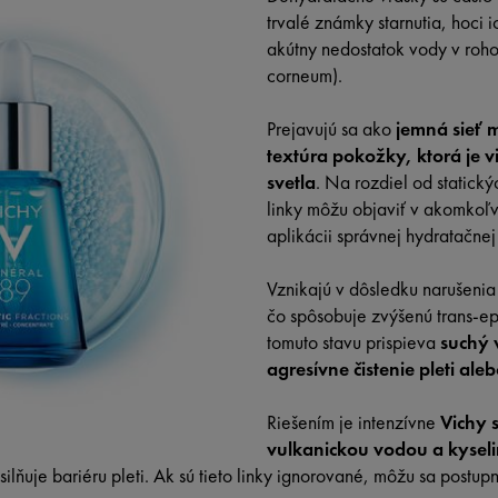
trvalé známky starnutia, hoci i
akútny nedostatok vody v roho
corneum).
Prejavujú sa ako
jemná sieť 
textúra pokožky, ktorá je 
svetla
. Na rozdiel od statick
linky môžu objaviť v akomkoľ
aplikácii správnej hydratačnej
Vznikajú v dôsledku narušenia
čo spôsobuje zvýšenú trans-ep
tomuto stavu prispieva
suchý 
agresívne čistenie pleti al
Riešením je intenzívne
Vichy 
vulkanickou vodou a kysel
lňuje bariéru pleti. Ak sú tieto linky ignorované, môžu sa postupn