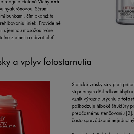
ie reaguje cielené Vichy
anti
nou hyalurónovou
. Sérum
ými bunkami, čím okamžite
rehlbovaniu liniek. Pravidelné
ii s jemnou masážou tváre
eľne zjemniť a udržať pleť
sky a vplyv fotostarnutia
Statické vrásky sú v pleti prí
sú priamym dôsledkom úbytku k
vznik výrazne urýchľuje
fotos
poškodzuje hlboké štruktúry p
predčasnému stenčovaniu [2]. 
často sprevádzané nejednotný