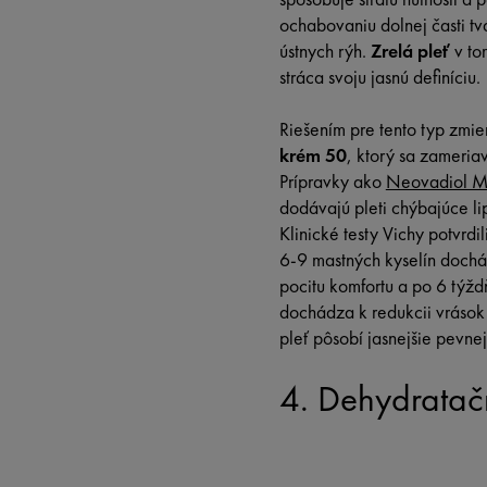
ochabovaniu dolnej časti tv
ústnych rýh.
Zrelá pleť
v to
stráca svoju jasnú definíciu.
Riešením pre tento typ zmie
krém 50
, ktorý sa zameria
Prípravky ako
Neovadiol Ma
dodávajú pleti chýbajúce lip
Klinické testy Vichy potvrd
6-9 mastných kyselín doch
pocitu komfortu a po 6 týž
dochádza k redukcii vráso
pleť pôsobí jasnejšie pevnej
4. Dehydratačn