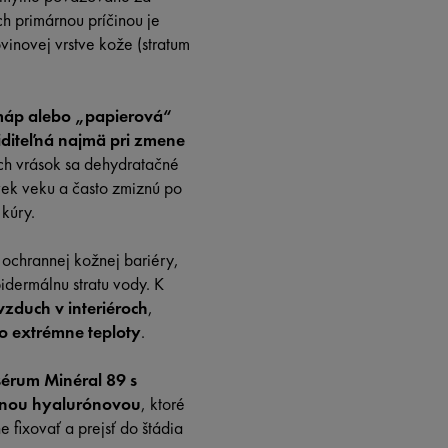
ch primárnou príčinou je
vinovej vrstve kože (stratum
máp alebo „papierová“
viditeľná najmä pri zmene
ých vrások sa dehydratačné
vek veku a často zmiznú po
 kúry.
 ochrannej kožnej bariéry,
idermálnu stratu vody. K
vzduch v interiéroch
,
ebo extrémne teploty
.
sérum Minéral 89 s
inou hyalurónovou
, ktoré
e fixovať a prejsť do štádia