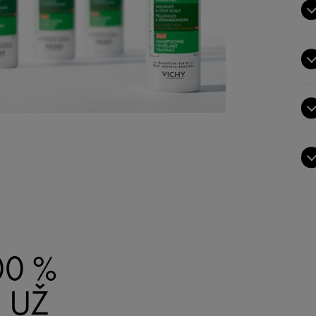
00 %
 UŽ