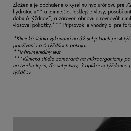
Zloženie je obohatené o kyselinu hyalurónovú pre 
hydratáciu** a jemnejšie, lesklejšie vlasy, pôsobí an
dobu 6 týždňov*, a zároveň obnovuje rovnováhu mi
vlasovej pokožky.*** Prípravok je vhodný aj pre far
*Klinická štúdia vykonaná na 32 subjektoch po 4 tý
používania a 6 týždňoch pokoja.
**Inštrumentálny test
***Klinická štúdia zameraná na mikroorganizmy pod
na tvorbe lupín, 56 subjektov, 3 aplikácie týždenne
týždňov.