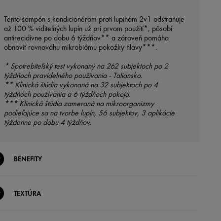
Tento šampón s kondicionérom proti lupinám 2v1 odstraňuje
až 100 % viditeľných lupín už pri prvom použití*, pôsobí
antirecidívne po dobu 6 týždňov** a zároveň pomáha
obnoviť rovnováhu mikrobiómu pokožky hlavy***.
* Spotrebiteľský test vykonaný na 262 subjektoch po 2
týždňoch pravidelného používania - Taliansko.
** Klinická štúdia vykonaná na 32 subjektoch po 4
týždňoch používania a 6 týždňoch pokoja.
*** Klinická štúdia zameraná na mikroorganizmy
podieľajúce sa na tvorbe lupín, 56 subjektov, 3 aplikácie
týždenne po dobu 4 týždňov.
BENEFITY
TEXTÚRA