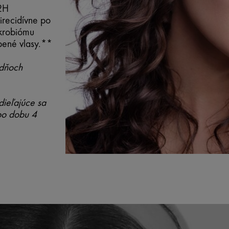
72H
tirecidívne po
krobiómu
bené vlasy.**
ždňoch
ieľajúce sa
 po dobu 4