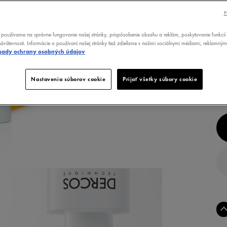
P
OD
P
používame na správne fungovanie našej stránky, prispôsobenie obsahu a reklám, poskytovanie funkcií 
P
ávštevnosti. Informácie o používaní našej stránky tiež zdieľame s našimi sociálnymi médiami, reklamným
sady ochrany osobných údajov
20
POT
Nastavenia súborov cookie
Prijať všetky súbory cookie