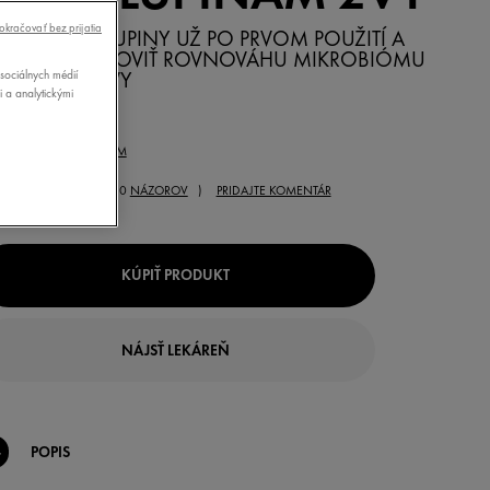
okračovať bez prijatia
STRAŇUJE LUPINY UŽ PO PRVOM POUŽITÍ A
OMÁHA OBNOVIŤ ROVNOVÁHU MIKROBIÓMU
sociálnych médií
OKOŽKY HLAVY
i a analytickými
0 ML
REBA:
PROTI LUPINÁM
( 10
NÁZOROV
)
PRIDAJTE KOMENTÁR
KÚPIŤ PRODUKT
NÁJSŤ LEKÁREŇ
POPIS