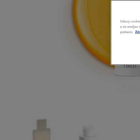
Súbory cookie 
a na analýzu n
partnermi.
Zá