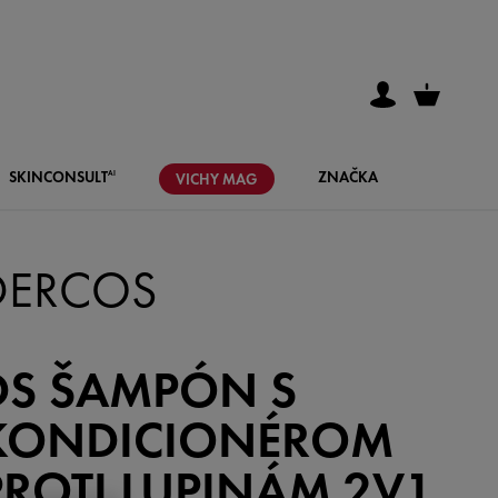
SKIN
CONSULT
ZNAČKA
AI
VICHY
MAG
DERCOS
DS ŠAMPÓN S
KONDICIONÉROM
PROTI LUPINÁM 2V1