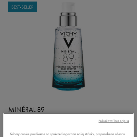
BEST-SELLER
MINÉRAL 89
HYDRATAČNÝ A VYPLŇUJÚCI
Pokračovať bez prijatia
KAŽDODENNÝ BOOSTER
Súbory cookie používame na správne fungovanie našej stránky, prispôsobenie obsahu