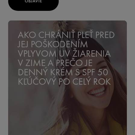
OBJAVTE
AKO CHRÁNIŤ PLEŤ PRED
JEJ POŠKODENÍM
VPLYVOM UV ŽIARENIA
V ZIME A PREČO JE
DENNÝ KRÉM S SPF 50
KĽÚČOVÝ PO CELÝ ROK