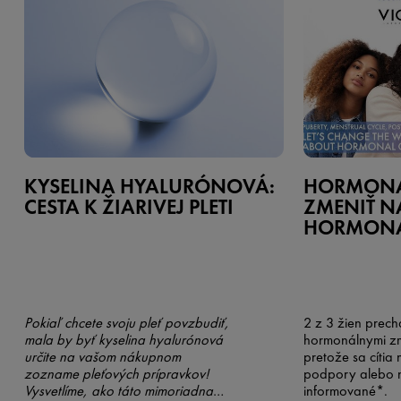
KYSELINA HYALURÓNOVÁ:
HORMONA
CESTA K ŽIARIVEJ PLETI
ZMENIŤ N
HORMONÁ
Pokiaľ chcete svoju pleť povzbudiť,
2 z 3 žien prec
mala by byť kyselina hyalurónová
hormonálnymi zme
určite na vašom nákupnom
pretože sa cíti
zozname pleťových prípravkov!
podpory alebo 
Vysvetlíme, ako táto mimoriadna
informované*.