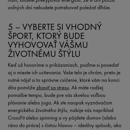
voľných dní nebudete potrebovať poležať dlhšie.
5 – VYBERTE SI VHODNÝ
ŠPORT, KTORÝ BUDE
VYHOVOVAŤ VÁŠMU
ŽIVOTNÉMU ŠTÝLU
Keď už hovoríme o prikázaniach, poďme si povedať
aj o mieste ich uctievania. Vaše telo je chrám, preto je
nutné nájsť si to správne cvičenie, ktoré vám na konci
dňa pomôže
zbaviť sa stresu
. Ak máte radšej
pomalšie tempo, bude pre vás skvelou voľbou
plávanie alebo joga. Ak ste naopak vyznávačom
energického životného štýlu, nabije vás napríklad
CrossFit alebo spinning a vy pôjdete domov (alebo
ráno do práce) s čistou hlavou – ideálny spôsob, ako