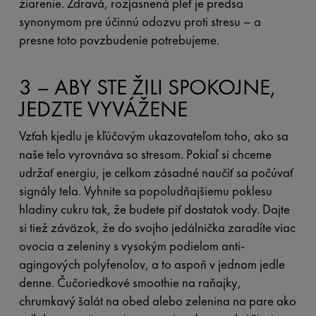
žiarenie. Zdravá, rozjasnená pleť je predsa
synonymom pre účinnú odozvu proti stresu – a
presne toto povzbudenie potrebujeme.
3 – ABY STE ŽILI SPOKOJNE,
JEDZTE VYVÁŽENE
Vzťah kjedlu je kľúčovým ukazovateľom toho, ako sa
naše telo vyrovnáva so stresom. Pokiaľ si chceme
udržať energiu, je celkom zásadné naučiť sa počúvať
signály tela. Vyhnite sa popoludňajšiemu poklesu
hladiny cukru tak, že budete piť dostatok vody. Dajte
si tiež záväzok, že do svojho jedálnička zaradíte viac
ovocia a zeleniny s vysokým podielom anti-
agingových polyfenolov, a to aspoň v jednom jedle
denne. Čučoriedkové smoothie na raňajky,
chrumkavý šalát na obed alebo zelenina na pare ako