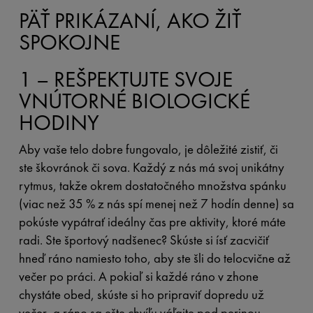
PÄŤ PRIKÁZANÍ, AKO ŽIŤ
SPOKOJNE
1 – REŠPEKTUJTE SVOJE
VNÚTORNÉ BIOLOGICKÉ
HODINY
Aby vaše telo dobre fungovalo, je dôležité zistiť, či
ste škovránok či sova. Každý z nás má svoj unikátny
rytmus, takže okrem dostatočného množstva spánku
(viac než 35 % z nás spí menej než 7 hodín denne) sa
pokúste vypátrať ideálny čas pre aktivity, ktoré máte
radi. Ste športový nadšenec? Skúste si ísť zacvičiť
hneď ráno namiesto toho, aby ste šli do telocvične až
večer po práci. A pokiaľ si každé ráno v zhone
chystáte obed, skúste si ho pripraviť dopredu už
večer, a ráno sa ešte chvíľu váľajte pod perinou.