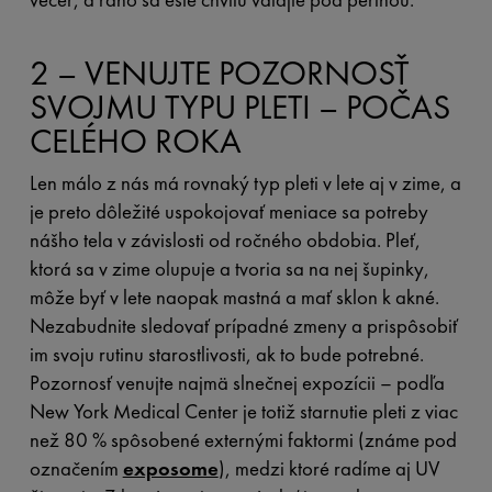
2 – VENUJTE POZORNOSŤ
SVOJMU TYPU PLETI – POČAS
CELÉHO ROKA
Len málo z nás má rovnaký typ pleti v lete aj v zime, a
je preto dôležité uspokojovať meniace sa potreby
nášho tela v závislosti od ročného obdobia. Pleť,
ktorá sa v zime olupuje a tvoria sa na nej šupinky,
môže byť v lete naopak mastná a mať sklon k akné.
Nezabudnite sledovať prípadné zmeny a prispôsobiť
im svoju rutinu starostlivosti, ak to bude potrebné.
Pozornosť venujte najmä slnečnej expozícii – podľa
New York Medical Center je totiž starnutie pleti z viac
než 80 % spôsobené externými faktormi (známe pod
označením
exposome
), medzi ktoré radíme aj UV