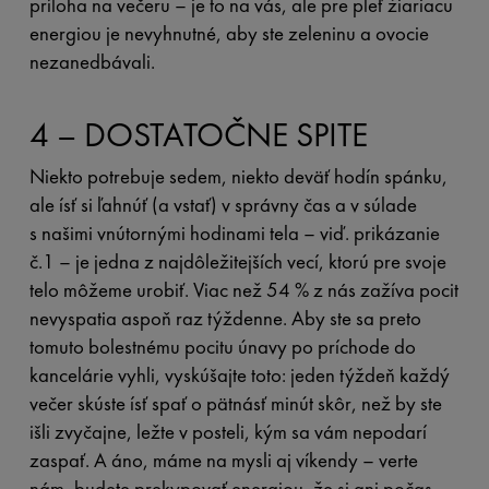
príloha na večeru – je to na vás, ale pre pleť žiariacu
energiou je nevyhnutné, aby ste zeleninu a ovocie
nezanedbávali.
4 – DOSTATOČNE SPITE
Niekto potrebuje sedem, niekto deväť hodín spánku,
ale ísť si ľahnúť (a vstať) v správny čas a v súlade
s našimi vnútornými hodinami tela – viď. prikázanie
č.1 – je jedna z najdôležitejších vecí, ktorú pre svoje
telo môžeme urobiť. Viac než 54 % z nás zažíva pocit
nevyspatia aspoň raz týždenne. Aby ste sa preto
tomuto bolestnému pocitu únavy po príchode do
kancelárie vyhli, vyskúšajte toto: jeden týždeň každý
večer skúste ísť spať o pätnásť minút skôr, než by ste
išli zvyčajne, ležte v posteli, kým sa vám nepodarí
zaspať. A áno, máme na mysli aj víkendy – verte
nám, budete prekypovať energiou, že si ani počas