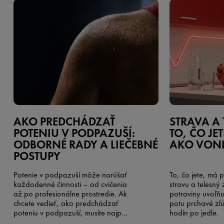
AKO PREDCHÁDZAŤ
STRAVA A 
POTENIU V PODPAZUŠÍ:
TO, ČO JE
ODBORNÉ RADY A LIEČEBNÉ
AKO VONI
POSTUPY
Potenie v podpazuší môže narúšať
To, čo jete, má 
každodenné činnosti – od cvičenia
stravu a telesný
až po profesionálne prostredie. Ak
potraviny uvoľňu
chcete vedieť, ako predchádzať
potu prchavé zlú
poteniu v podpazuší, musíte najprv
hodín po jedle.
pochopiť, čo ho spôsobuje a ktoré