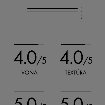
5
4
3
2
1
4.0
4.0
/5
/5
VÔŇA
TEXTÚRA
5.0
5.0