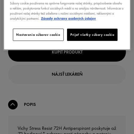
Súbory cookie používame na správne fungovanie našej stránky, prispôsobenie obsahu
a reklám, poskytovanie funkcií sociálnych médií a na analýzu návštevnosti. Informácie o
používaní našej stránky tiež zdieľame s našimi sociálnymi médiami, reklamnými a
analytickými partnermi.
Zásady ochrany osobných údajov
Nastavenia súborov cookie
Prijať všetky súbory cookie
KÚPIŤ PRODUKT
NÁJSŤ LEKÁREŇ
POPIS
Vichy Stress Resist 72H Antiperspirant poskytuje až
72-hodinovú* ochranu proti zápachu a poteniu.