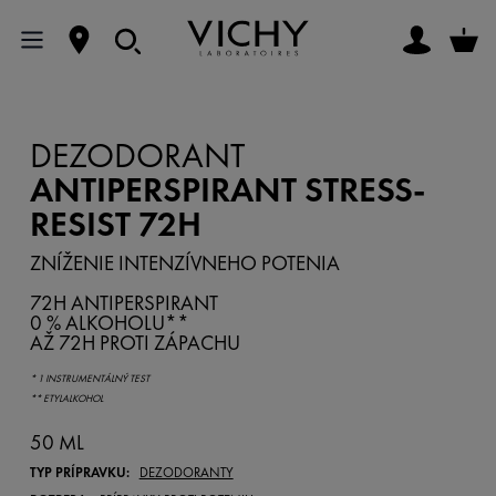
DEZODORANT
ANTIPERSPIRANT STRESS-
RESIST 72H
ZNÍŽENIE INTENZÍVNEHO POTENIA
72H ANTIPERSPIRANT
0 % ALKOHOLU**
AŽ 72H PROTI ZÁPACHU
* 1 INSTRUMENTÁLNÝ TEST
** ETYLALKOHOL
50 ML
TYP PRÍPRAVKU:
DEZODORANTY