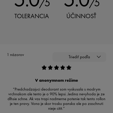
/5
/5
TOLERANCIA
ÚČINNOSŤ
1 názorov
Triediť podľa
V anonymnom režime
“Predchadzajuci deodorant som vyskusala s modrym
vrchnakom ale tento je o 90% lepsi. Jedina nevyhoda je ze
dlhsie schne. Ak vas trapi nadmerne potenie tak tento rollon
je ten pravy. Vona je skor trosku panska ale po zaschnuti
nieje citit.”