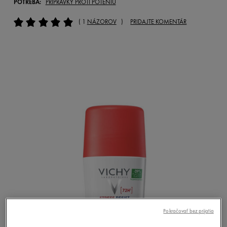
POTREBA:
PRÍPRAVKY PROTI POTENIU
( 1
NÁZOROV
)
PRIDAJTE KOMENTÁR
Pokračovať bez prijatia