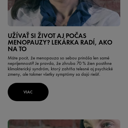
UŽÍVAŤ SI ŽIVOT AJ POČAS
MENOPAUZY? LEKÁRKA RADÍ, AKO
NA TO
Máte pocit, že menopauza so sebou prináša len samé
nepríjemnosti? Je pravda, že zhruba 70 % žien postihne
klimakterický syndróm, ktorý zahŕňa telesné aj psychické
zmeny, ale takmer všetky symptómy sa dajú riešiť.
VIAC