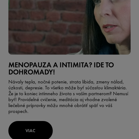
MENOPAUZA A INTIMITA? IDE TO
DOHROMADY!
Návaly tepla, nočné potenie, strata libida, zmeny nálad,
úzkosti, depresie. To všetko môže byť súčasťou klimaktéria.
Že je to koniec intímneho života s vaším partnerom? Nemusí
byť! Pravidelné cvičenie, meditácia aj vhodne zvolené
liečebné prípravky môžu mnohé obrátiť späť vo váš
prospech.
VIAC