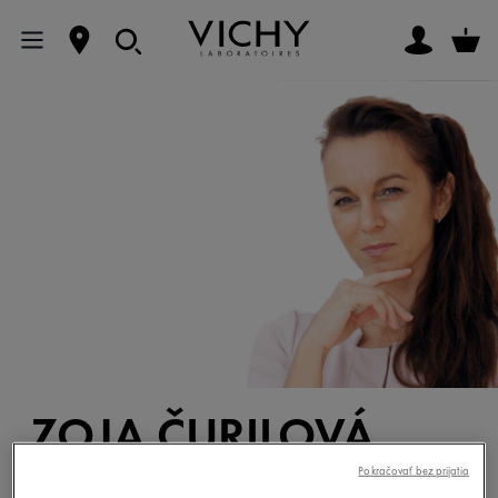
ZOJA ČURILOVÁ
ROHÁČOVÁ
Pokračovať bez prijatia