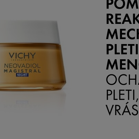
POM
REA
MEC
PLET
MEN
OCH
PLET
VRÁS