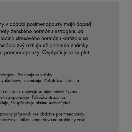
y v období postmenopauzy majú dopad
dnoty ženského hormónu estrogénu sa
hladina stresového hormónu kortizolu sa
binácia zvýrazňuje už prítomné známky
ia perimenopauzy. Ovplyvňuje vašu pleť
kolagénu. Prehlbujú sa vrásky.
hyalurónovej sa znižuje. Pleť stráca hustotu a
ná ochrana, objavujú sa pigmentové škvrny.
ek sa spomaľuje. Pokožka stráca jas.
vyšuje, čo spôsobuje akútnu suchosť pleti.
lizovaný prípravok pre obdobie postmenopauzy,
m aktívnym látkam zameriava na problémy vašej