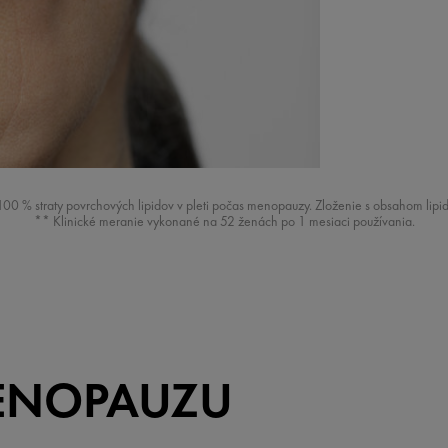
 straty povrchových lipidov v pleti počas menopauzy. Zloženie s obsahom lipid
** Klinické meranie vykonané na 52 ženách po 1 mesiaci používania.
ENOPAUZU