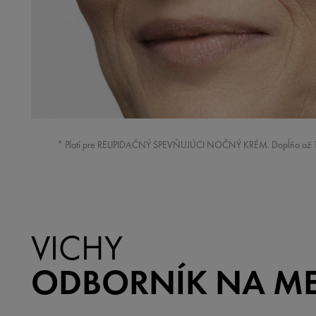
* Platí pre RELIPIDAČNÝ SPEVŇUJÚCI NOČNÝ KRÉM. Dopĺňa až 100 %
VICHY
ODBORNÍK NA M