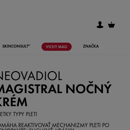
SKIN
CONSULT
ZNAČKA
AI
VICHY
MAG
NEOVADIOL
MAGISTRAL NOČNÝ
KRÉM
ETKY TYPY PLETI
MÁHA REAKTIVOVAŤ MECHANIZMY PLETI PO