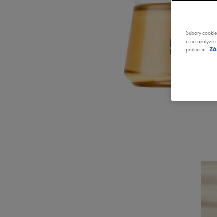
Súbory cookie 
a na analýzu n
partnermi.
Zá