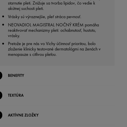
starnutie pleti. Znižuje sa tvorba lipidov, čo vedie k
akútnej suchosti pleti.
Vrásky sú výraznejšie, pleť stráca pevnosť.
NEOVADIOL MAGISTRAL NOČNÝ KRÉM pomáha
reaktivovať mechanizmy pleti: ochabnutosť, hustotu,
vrásky.
Pretože je pre nás vo Vichy účinnosť prioritou, bolo
zloženie klinicky testované dermatológmi na ženách v
menopauze s citlivou pleťou.
BENEFITY
TEXTÚRA
AKTÍVNE ZLOŽKY