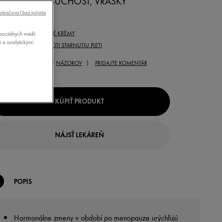
NOPAUZE: SUCHOSŤ, VRÁSKY
okračovať bez prijatia
0ML
 PRÍPRAVKU:
NOČNÉ KRÉMY
sociálnych médií
i a analytickými
REBA:
PRÍPRAVKY PROTI STARNUTIU PLETI
( 3
NÁZOROV
)
PRIDAJTE KOMENTÁR
KÚPIŤ PRODUKT
NÁJSŤ LEKÁREŇ
POPIS
Hormonálne zmeny v období po menopauze urýchľujú