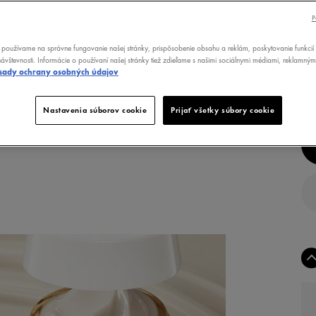
ME
P
5
TYP
používame na správne fungovanie našej stránky, prispôsobenie obsahu a reklám, poskytovanie funkcií 
ávštevnosti. Informácie o používaní našej stránky tiež zdieľame s našimi sociálnymi médiami, reklamným
POT
sady ochrany osobných údajov
Nastavenia súborov cookie
Prijať všetky súbory cookie