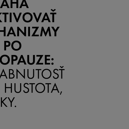
ÁHA
KTIVOVAŤ
HANIZMY
I PO
OPAUZE:
ABNUTOSŤ
I, HUSTOTA,
KY.