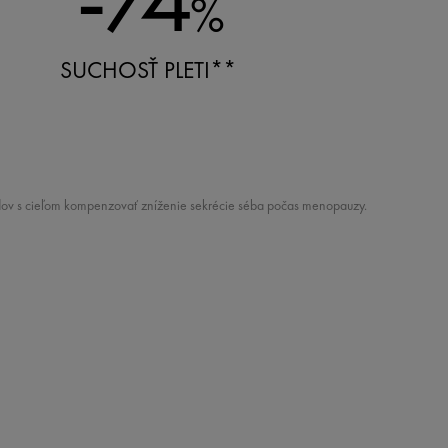
%
SUCHOSŤ PLETI**
ov s cieľom kompenzovať zníženie sekrécie séba počas menopauzy.