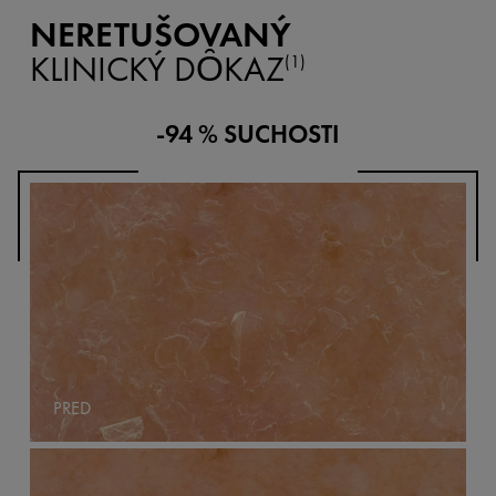
NERETUŠOVANÝ
KLINICKÝ DȎKAZ
(1)
-94 % SUCHOSTI
PRED