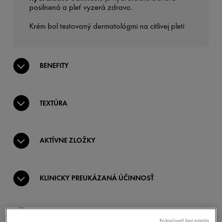
posilnená a pleť vyzerá zdravo.
Krém bol testovaný dermatológmi na citlivej pleti
BENEFITY
TEXTÚRA
AKTÍVNE ZLOŽKY
KLINICKY PREUKÁZANÁ ÚČINNOSŤ
POUŽITIE
Pokračovať bez prijatia