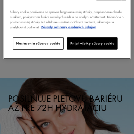
Súbory cookie používame na správne fungovanie našej stránky, prispôsobenie obsahu
a reklám, poskytovanie funkcií sociálnych médií a na analýzu návštevnosti. Informácie o
ZLOŽENIE
používaní našej stránky tiež zdieľame s našimi sociálnymi médiami, reklamnými a
analytickými partnermi.
Zásady ochrany osobných údajov
BEZPEČNOSTNÉ UPOZORNENIE
Nastavenia súborov cookie
Prijať všetky súbory cookie
POSILŇUJE PLEŤOVÚ BARIÉRU
AŽ PRE 72H HYDRATÁCIU