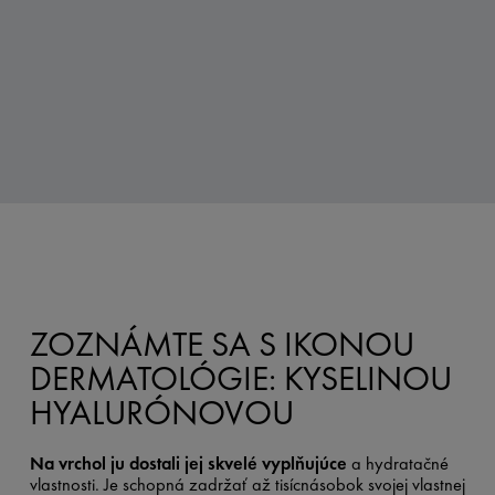
ZOZNÁMTE SA S IKONOU
DERMATOLÓGIE: KYSELINOU
HYALURÓNOVOU
Na vrchol ju dostali jej skvelé vyplňujúce
a hydratačné
vlastnosti. Je schopná zadržať až tisícnásobok svojej vlastnej