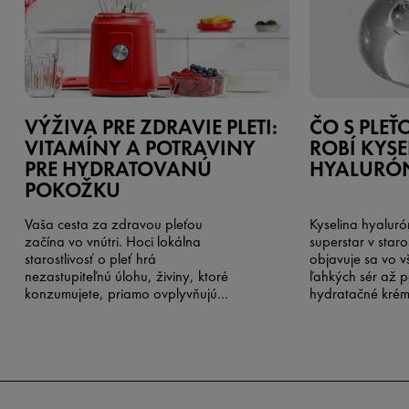
VÝŽIVA PRE ZDRAVIE PLETI:
ČO S PLE
VITAMÍNY A POTRAVINY
ROBÍ KYS
PRE HYDRATOVANÚ
HYALURÓ
POKOŽKU
Vaša cesta za zdravou pleťou
Kyselina hyaluró
začína vo vnútri. Hoci lokálna
superstar v staros
starostlivosť o pleť hrá
objavuje sa vo 
nezastupiteľnú úlohu, živiny, ktoré
ľahkých sér až 
konzumujete, priamo ovplyvňujú
hydratačné krémy
schopnosť pokožky zadržiavať
zložka, ak pomi
vlhkosť, udržiavať bariérovú
rozruch okolo ne
funkciu a odolávať
vašou pleťou? P
environmentálnym stresorom.
kyselina hyalur
pomôže vybrať 
a dosiahnuť najvi