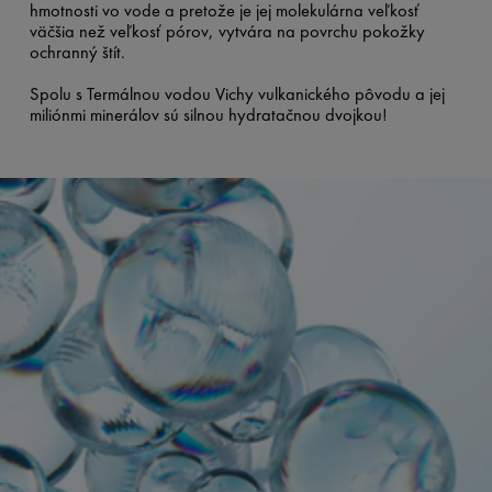
hmotnosti vo vode a pretože je jej molekulárna veľkosť
väčšia než veľkosť pórov, vytvára na povrchu pokožky
ochranný štít.
Spolu s Termálnou vodou Vichy vulkanického pôvodu a jej
miliónmi minerálov sú silnou hydratačnou dvojkou!