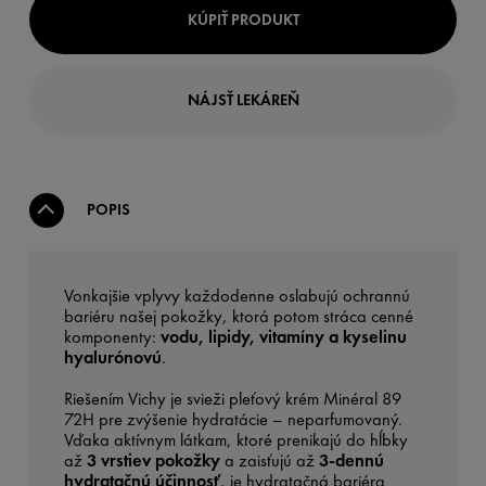
KÚPIŤ PRODUKT
NÁJSŤ LEKÁREŇ
POPIS
Vonkajšie vplyvy každodenne oslabujú ochrannú
bariéru našej pokožky, ktorá potom stráca cenné
komponenty:
vodu, lipidy, vitamíny a kyselinu
hyalurónovú
.
Riešením Vichy je svieži pleťový krém Minéral 89
72H pre zvýšenie hydratácie – neparfumovaný.
Vďaka aktívnym látkam, ktoré prenikajú do hĺbky
až
3 vrstiev pokožky
a zaisťujú až
3-dennú
hydratačnú účinnosť
, je hydratačná bariéra