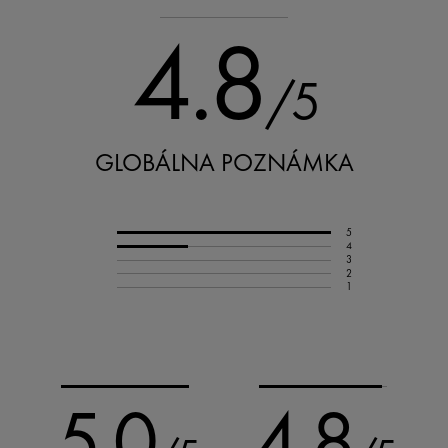
4.8
/5
GLOBÁLNA POZNÁMKA
5
4
3
2
1
5.0
4.8