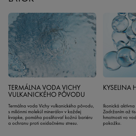
TERMÁLNA VODA VICHY
KYSELINA
VULKANICKÉHO PÔVODU
Termálna voda Vichy vulkanického pôvodu,
Ikonická aktívna 
s miliónmi molekúl minerálov v každej
Zadržaním až tis
kvapke, pomáha posilňovať kožnú bariéru
hmotnosti vo vod
a ochranu proti oxidačnému stresu.
pokožku.