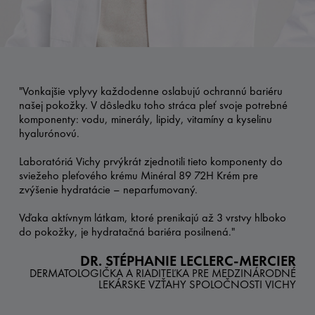
"Vonkajšie vplyvy každodenne oslabujú ochrannú bariéru
našej pokožky. V dôsledku toho stráca pleť svoje potrebné
komponenty: vodu, minerály, lipidy, vitamíny a kyselinu
hyalurónovú.
Laboratóriá Vichy prvýkrát zjednotili tieto komponenty do
sviežeho pleťového krému Minéral 89 72H Krém pre
zvýšenie hydratácie – neparfumovaný.
Vďaka aktívnym látkam, ktoré prenikajú až 3 vrstvy hlboko
do pokožky, je hydratačná bariéra posilnená."
DR. STÉPHANIE LECLERC-MERCIER
DERMATOLOGIČKA A RIADITEĽKA PRE MEDZINÁRODNÉ
LEKÁRSKE VZŤAHY SPOLOČNOSTI VICHY