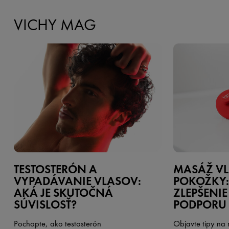
VICHY MAG
TESTOSTERÓN A
MASÁŽ VL
VYPADÁVANIE VLASOV:
POKOŽKY: 
AKÁ JE SKUTOČNÁ
ZLEPŠENIE
SÚVISLOSŤ?
PODPORU 
Pochopte, ako testosterón
Objavte tipy na 