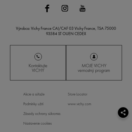
Výrobca: Vichy France CAI/CAF 03 Vichy France, TSA 75000
93584 ST OUEN CEDEX
Kontaktujte
MOJE VICHY
VICHY
vernostný program
Akcie a súťaže
Store Locator
Podmínky užití
www.vichy.com
Zásady ochrany súkromia.
Nastavenie cookies