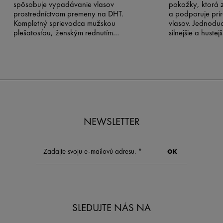
spôsobuje vypadávanie vlasov
pokožky, ktorá z
prostredníctvom premeny na DHT.
a podporuje pri
Kompletný sprievodca mužskou
vlasov. Jednoduc
plešatosťou, ženským rednutím
silnejšie a hustej
vlasov a možnými riešeniami.
domova.
NEWSLETTER
SLEDUJTE NÁS NA