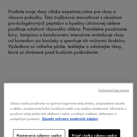
Posilnite svoje vlasy vďaka expertnej rutine pre vlasy a
vlasovú pokožku. Táto trojfázová starostlivosť s obsahom
pro-kolagénových peptidov a kyseliny citrónovej cielene
posilňuje odolnosť vlasového vlákna. Pravidelné používanie
kúry, šampónu a kondicionéru intenzívne revitalizuje vlasy
od korienkov po končeky a spevňuje ich vnútornú štruktúru.
Výsledkom sú viditeľne plnšie, lesklejšie a odolnejšie vlasy,
ktoré sú chránené pred budúcim poškodením.
Pokračovať bez prijatia
Súbory cookie používame na správne fungovanie našej stránky, prispôsobenie obsahu
a reklám, poskytovanie funkcií sociálnych médií a na analýzu návštevnosti. Informácie o
používaní našej stránky tiež zdieľame s našimi sociálnymi médiami, reklamnými a
analytickými partnermi.
Zásady ochrany osobných údajov
Nastavenia súborov cookie
Prijať všetky súbory cookie