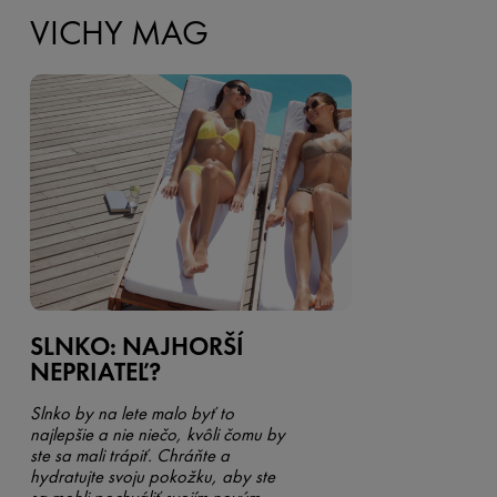
VICHY MAG
SLNKO: NAJHORŠÍ
NEPRIATEĽ?
Slnko by na lete malo byť to
najlepšie a nie niečo, kvôli čomu by
ste sa mali trápiť. Chráňte a
hydratujte svoju pokožku, aby ste