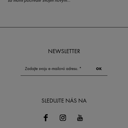
sa mohli pochváliť svojím novým
žiarivým vzhľadom.
NEWSLETTER
SLEDUJTE NÁS NA