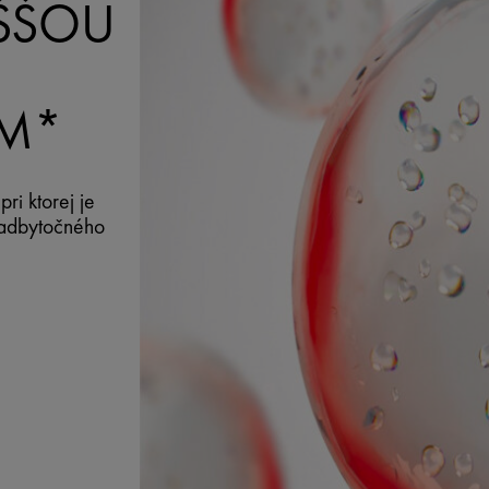
YŠŠOU
OM*
i ktorej je
nadbytočného