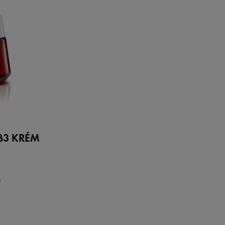
B3 KRÉM
n