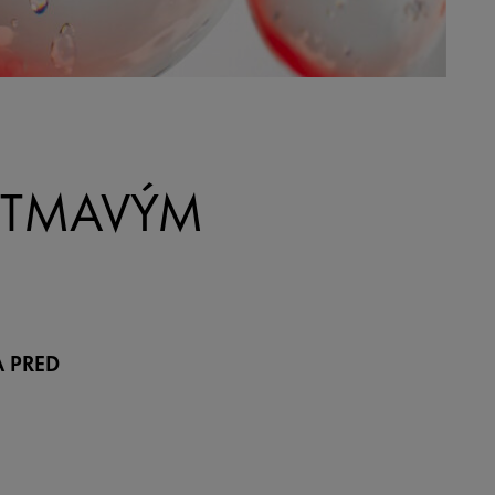
I TMAVÝM
 PRED