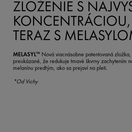
ZLOŽENIE S NAJV
KONCENTRÁCIOU,
TERAZ S MELASYL
MELASYL
Nová viacnásobne patentovaná zložka, pr
TM
preukázané, že redukuje tmavé škvrny zachytením 
melanínu predtým, ako sa prejaví na pleti.
*Od Vichy