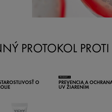
NNÝ PROTOKOL PROT
PRODUKT 3
STAROSTLIVOSŤ O
PREVENCIA A OCHRANA
OLIE
UV ŽIARENÍM