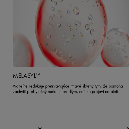
MELASYL
TM
Viditeľne redukuje pretrvávajúce tmavé škvrny tým, že pomáha
zachytiť prebytočný melanín predtým, než sa prejaví na pleti.