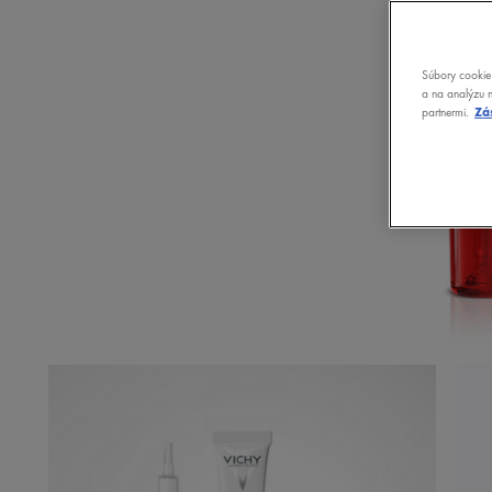
Súbory cookie 
a na analýzu n
partnermi.
Zá