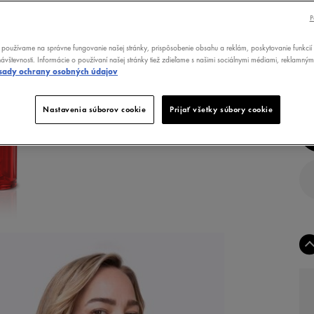
OČ
P
TYP
POT
používame na správne fungovanie našej stránky, prispôsobenie obsahu a reklám, poskytovanie funkcií 
ŠK
ávštevnosti. Informácie o používaní našej stránky tiež zdieľame s našimi sociálnymi médiami, reklamným
sady ochrany osobných údajov
Nastavenia súborov cookie
Prijať všetky súbory cookie