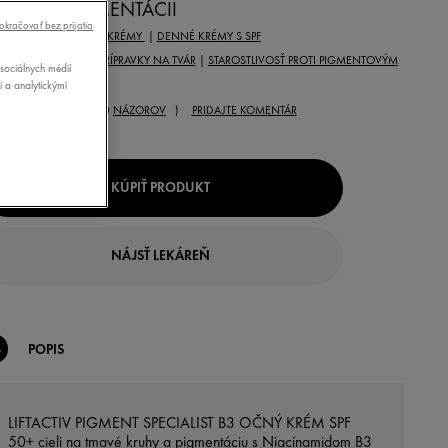
AMI A PIGMENTÁCII
okračovať bez prijatia
 PRÍPRAVKU:
OČNÉ KRÉMY
|
DENNÉ KRÉMY S SPF
REBA:
ŠPECIFICKÉ PRÍPRAVKY NA TVÁR
|
STAROSTLIVOSŤ PROTI PIGMENTOVÝM
sociálnych médií
VRNÁM
i a analytickými
( 0
NÁZOROV
)
PRIDAJTE KOMENTÁR
KÚPIŤ PRODUKT
NÁJSŤ LEKÁREŇ
POPIS
LIFTACTIV PIGMENT SPECIALIST B3 OČNÝ KRÉM SPF
50+ cieli na tmavé kruhy a pigmentáciu s Niacínamidom B3