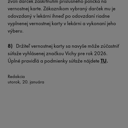
zvolí darček zaškrtnutím príslušného políčka na
vernostnej karte. Zákazníkom vybraný darček mu je
odovzdaný v lekárni ihneď po odovzdaní riadne
vyplnenej vernostnej karty v lekárni a vykonaní jeho
výberu.
8)
Držiteľ vernostnej karty sa navyše môže zúčastniť
súťaže vyhlásenej značkou Vichy pre rok 2026.
Úplné pravidlá a podmienky súťaže nájdete
TU
.
Redakcia
utorok, 20. januára