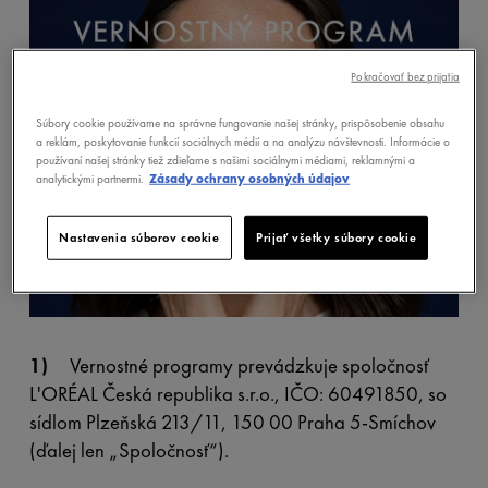
Pokračovať bez prijatia
Súbory cookie používame na správne fungovanie našej stránky, prispôsobenie obsahu
a reklám, poskytovanie funkcií sociálnych médií a na analýzu návštevnosti. Informácie o
používaní našej stránky tiež zdieľame s našimi sociálnymi médiami, reklamnými a
analytickými partnermi.
Zásady ochrany osobných údajov
Nastavenia súborov cookie
Prijať všetky súbory cookie
1)
Vernostné programy prevádzkuje spoločnosť
L'ORÉAL Česká republika s.r.o., IČO: 60491850, so
sídlom Plzeňská 213/11, 150 00 Praha 5-Smíchov
(ďalej len „Spoločnosť“).