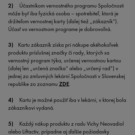
2)
Účastníkom vernostného programu Spoločnosti
môže byť iba fyzická osoba – spotrebiteľ, ktorá je
držiteľom vernostnej karty (ďalej tiež „zákazník“).
Účasť vo vernostnom programe je dobrovoľná.
3)
Kartu zákazník získa pri nákupe akéhokoľvek
produktu príslušnej značky či rady, ktorých sa
vernostný program týka, určenej vernostnou kartou
(ďalej len „určená značka“ alebo „určený rad“) v
jednej zo zmluvných lekární Spoločnosti v Slovenskej
republike zo zoznamu
ZDE
.
4)
Kartu je možné použiť iba v lekárni, v ktorej bola
zákazníkovi vydaná.
5)
Každý nákup produktu z radu Vichy Neovadiol
alebo Liftactiv, prípadne aj ďalšie požiadavky