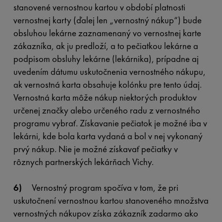
stanovené vernostnou kartou v období platnosti
vernostnej karty (ďalej len „vernostný nákup“) bude
obsluhou lekárne zaznamenaný vo vernostnej karte
zákazníka, ak ju predloží, a to pečiatkou lekárne a
podpisom obsluhy lekárne (lekárnika), prípadne aj
uvedením dátumu uskutočnenia vernostného nákupu,
ak vernostná karta obsahuje kolónku pre tento údaj.
Vernostná karta môže nákup niektorých produktov
určenej značky alebo určeného radu z vernostného
programu vybrať. Získavanie pečiatok je možné iba v
lekárni, kde bola karta vydaná a bol v nej vykonaný
prvý nákup. Nie je možné získavať pečiatky v
rôznych partnerských lekárňach Vichy.
6)
Vernostný program spočíva v tom, že pri
uskutočnení vernostnou kartou stanoveného množstva
vernostných nákupov získa zákazník zadarmo ako