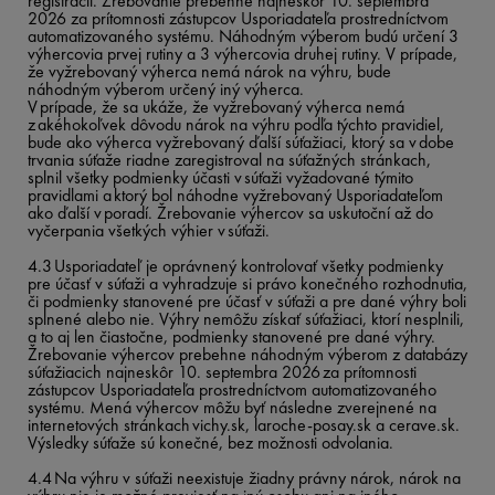
registrácií. Žrebovanie prebehne najneskôr 10. septembra
2026 za prítomnosti zástupcov Usporiadateľa prostredníctvom
automatizovaného systému. Náhodným výberom budú určení 3
výhercovia prvej rutiny a 3 výhercovia druhej rutiny. V prípade,
že vyžrebovaný výherca nemá nárok na výhru, bude
náhodným výberom určený iný výherca.
V prípade, že sa ukáže, že vyžrebovaný výherca nemá
z akéhokoľvek dôvodu nárok na výhru podľa týchto pravidiel,
bude ako výherca vyžrebovaný ďalší súťažiaci, ktorý sa v dobe
trvania súťaže riadne zaregistroval na súťažných stránkach,
splnil všetky podmienky účasti v súťaži vyžadované týmito
pravidlami a ktorý bol náhodne vyžrebovaný Usporiadateľom
ako ďalší v poradí. Žrebovanie výhercov sa uskutoční až do
vyčerpania všetkých výhier v súťaži.
4.3 Usporiadateľ je oprávnený kontrolovať všetky podmienky
pre účasť v súťaži a vyhradzuje si právo konečného rozhodnutia,
či podmienky stanovené pre účasť v súťaži a pre dané výhry boli
splnené alebo nie. Výhry nemôžu získať súťažiaci, ktorí nesplnili,
a to aj len čiastočne, podmienky stanovené pre dané výhry.
Žrebovanie výhercov prebehne náhodným výberom z databázy
súťažiacich najneskôr 10. septembra 2026 za prítomnosti
zástupcov Usporiadateľa prostredníctvom automatizovaného
systému. Mená výhercov môžu byť následne zverejnené na
internetových stránkach vichy.sk, laroche-posay.sk a cerave.sk.
Výsledky súťaže sú konečné, bez možnosti odvolania.
4.4 Na výhru v súťaži neexistuje žiadny právny nárok, nárok na