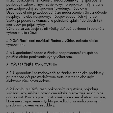
stratu, poškodenie, zničenie či nedoručenie výhry spôsobené
poštovou službou či iným zásielkovým prepravcom. Výherca je
plne zodpovedný za správnosť uvedených údajov a
Usporiadateľ nie je zodpovedný za nedoručenie výhry z dôvodu
neúplných alebo nesprávnych údajov uvedených výhercom.
Všetky prípadné reklamácie je potrebné uplatniť do dvoch (2)
mesiacov po prijatí výhry.
Výherca sa zaväzuje splniť všetky daňové povinnosti spojené s
výhrou v tejto súťaži.
5.5 Súťažiaci, ktorí nezískali žiadnu z výhier, nebudú nijako
vyrozumení.
5.6 Usporiadateľ nenesie žiadnu zodpovednosť za spôsob
použitia alebo používanie výhry výhercom.
6. ZÁVEREČNÉ USTANOVENIA
6.1 Usporiadateľ nezodpovedá za žiadne technické problémy
pri prenose dát prostredníctvom siete internet alebo inými
elektronickými prostriedkami.
6.2 Účasťou v súťaži, resp. vykonaním registrácie, vyjadruje
súťažiaci svoj súhlas s pravidlami súťaže a zaväzuje sa ich plne
dodržiavať. Práva a povinnosti vznikajúce v súvislosti so súťažou,
ktoré nie sú upravené v týchto pravidlách, sa riadia právnymi
predpismi Slovenskej republiky.