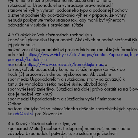
výhru nie je možné previesť na inú osobu ani na iného
súťažiaceho. Usporiadateľ si vyhradzuje právo nahradiť
stanovené výhry výhrami podobného typu a podobnej hodnoty
a zmeniť podmienky odovzdávania výhier v prípade, že výhry
nebudú poskytnuté treťou stranou tak, aby mohli byť výhercom
odovzdané v súlade s pravidlami súťaže.
4.5 O akýchkoľvek sťažnostiach rozhoduje s
konečnou platnosťou Usporiadateľ. Akékoľvek prípadné sťažnosti týk
jej priebehu je
možné zaslať Usporiadateľovi prostredníctvom kontaktných formulár
adresách:
https://www.vichy.sk/site/pages/contactPage.aspx
,
htt
posay.sk/kontaktujte-
nas
alebo
https://www.cerave.sk/kontaktujte-nas,
a
to kedykoľvek počas doby konania súťaže, najneskôr však do
troch (3) pracovných dní od jej skončenia. Ak vznikne
spor medzi Usporiadateľom a súťažiacim, strany sa zaväzujú k
tomu, že vynaložia všetko možné úsilie, aby bol daný
spor vyriešený zmierlivo. Súťažiaci má ďalej právo obrátiť sa na Sl
kde je možné vzniknutý
spor medzi Usporiadateľom a súťažiacim vyriešiť mimosúdne.
Odkaz
na formulár týkajúci sa mimosúdneho riešenia spotrebiteľských sporo
tu:
adr@soi.sk
pre Slovensko.
4.6 Každý súťažiaci súhlasí s tým, že
spoločnosť Meta (Facebook, Instagram) nemá voči nemu žiadne
záväzky. Usporiadateľ potvrdzuje, že súťaž nie je žiadnym