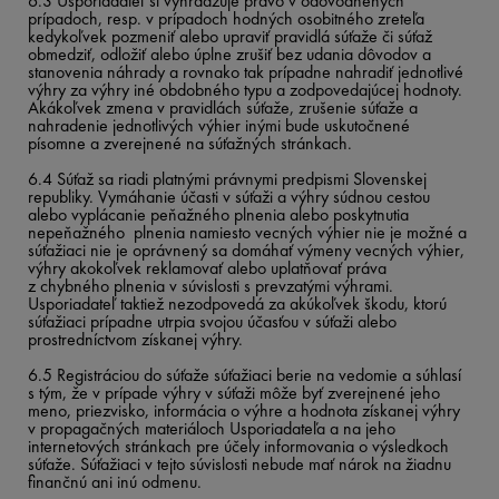
6.3 Usporiadateľ si vyhradzuje právo v odôvodnených
prípadoch, resp. v prípadoch hodných osobitného zreteľa
kedykoľvek pozmeniť alebo upraviť pravidlá súťaže či súťaž
obmedziť, odložiť alebo úplne zrušiť bez udania dôvodov a
stanovenia náhrady a rovnako tak prípadne nahradiť jednotlivé
výhry za výhry iné obdobného typu a zodpovedajúcej hodnoty.
Akákoľvek zmena v pravidlách súťaže, zrušenie súťaže a
nahradenie jednotlivých výhier inými bude uskutočnené
písomne a zverejnené na súťažných stránkach.
6.4 Súťaž sa riadi platnými právnymi predpismi Slovenskej
republiky. Vymáhanie účasti v súťaži a výhry súdnou cestou
alebo vyplácanie peňažného plnenia alebo poskytnutia
nepeňažného plnenia namiesto vecných výhier nie je možné a
súťažiaci nie je oprávnený sa domáhať výmeny vecných výhier,
výhry akokoľvek reklamovať alebo uplatňovať práva
z chybného plnenia v súvislosti s prevzatými výhrami.
Usporiadateľ taktiež nezodpovedá za akúkoľvek škodu, ktorú
súťažiaci prípadne utrpia svojou účasťou v súťaži alebo
prostredníctvom získanej výhry.
6.5 Registráciou do súťaže súťažiaci berie na vedomie a súhlasí
s tým, že v prípade výhry v súťaži môže byť zverejnené jeho
meno, priezvisko, informácia o výhre a hodnota získanej výhry
v propagačných materiáloch Usporiadateľa a na jeho
internetových stránkach pre účely informovania o výsledkoch
súťaže. Súťažiaci v tejto súvislosti nebude mať nárok na žiadnu
finančnú ani inú odmenu.