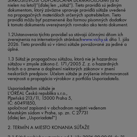
STAROSTLIVOSŤ ODPORÚČANÁ DERMATOLÓGMI (a to
nielen na leto!)“(ďalej len „súťaž“). Tieto pravidlá sú jediným
dokumentom, ktorý záväzne upravuje pravidlá súťaže uvedené
na propagačných materiáloch určených spotrebiteľom. Tieto
pravidlá môžu byť pozmenené iba formou písomných dodatkov
k tomuto dokumentu uverejnených rovnako ako tento dokument.
1.2Ustanovenia týchto pravidiel sa stávajú účinnými dňom ich
zverejnenia na internetových stránkach
www.vichy.sk
dňa 1. júla
2026. Tieto pravidlá sú v rámci súťaže považované za jediné a
úplné.
1.3 Súťaž je propagačnou súťažou, ktorá nie je hazardnou
súťažou v zmysle zákona č. 171/2005 Z. z. o hazardných
hrách a o zmene a doplnení niektorých zákonov v znení
neskorších predpisov. Účelom súťaže je zvýšenie informovanosti
verejnosti a propagácia výrobkov z portfólia Usporiadateľa.
Usporiadateľom súťaže je
L'ORÉAL Česká republika s.r.o.,
Plzeňská 213/11, 15000 Praha 5,
IČ: 60491850,
spoločnosť zapísaná v obchodnom registri vedenom
Mestským súdom v Prahe, sp. zn. C 27731
(ďalej len „Usporiadateľ“)
2. TERMÍN A MIESTO KONANIA SÚŤAŽE