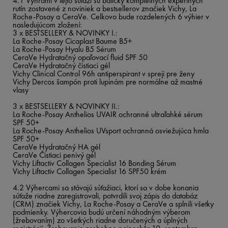
4.1 Výhrami v tejto súťaži sú balíčky kompletných expertných
rutín zostavené z noviniek a bestsellerov značiek Vichy, La
Roche-Posay a CeraVe. Celkovo bude rozdelených 6 výhier v
nasledujúcom zložení:
3 x BESTSELLERY & NOVINKY I.:
La Roche-Posay Cicaplast Baume B5+
La Roche-Posay Hyalu B5 Sérum
CeraVe Hydratačný opaľovací fluid SPF 50
CeraVe Hydratačný čistiaci gél
Vichy Clinical Control 96h antiperspirant v spreji pre ženy
Vichy Dercos šampón proti lupinám pre normálne až mastné
vlasy
3 x BESTSELLERY & NOVINKY II.:
La Roche-Posay Anthelios UVAIR ochranné ultraľahké sérum
SPF 50+
La Roche-Posay Anthelios UVsport ochranná osviežujúca hmla
SPF 50+
CeraVe Hydratačný HA gél
CeraVe Čistiaci penivý gél
Vichy Liftactiv Collagen Specialist 16 Bonding Sérum
Vichy Liftactiv Collagen Specialist 16 SPF50 krém
4.2 Výhercami sa stávajú súťažiaci, ktorí sa v dobe konania
súťaže riadne zaregistrovali, potvrdili svoj zápis do databáz
(CRM) značiek Vichy, La Roche-Posay a CeraVe a splnili všetky
podmienky. Výhercovia budú určení náhodným výberom
(žrebovaním) zo všetkých riadne doručených a úplných