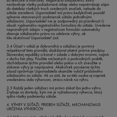
sa skincare a haircare). Registrácia súťažiaceho, ktorá
neobsahuje všetky požadované údaje alebo nepotvrdzuje zápis
do databáz všetkých troch uvedených značiek, nebude do
súťaže zaradená. Usporiadateľ má právo kedykoľvek posúdiť
splnenie stanovených podmienok súťaže jednotlivými
súťažiacimi. Usporiadateľ nie je zodpovedný za pravdivosť či
obsah vyplneného registračného formulára do súťaže. Uvedenie
nepravdivých údajov v registračnom formulári automaticky
zbavuje súťažiaceho práva na udelenie výhry, ak
túto skutočnosť Usporiadateľ zistí.
3.4 Účasť v súťaži je dobrovoľná a súťažiaci je povinný
rešpektovať tieto pravidlá, dodržiavať platné právne predpisy
Slovenskej republiky a konať v súlade s dobrými mravmi, najmä
v duchu fair play. Použitie nečestných a podvodných praktík,
obchádzanie týchto pravidiel alebo pokus o ich zneužitie a
získanie výhry je neprípustné. Akékoľvek porušenie týchto
zásad oprávňuje Usporiadateľa okamžite vylúčiť príslušného
súťažiaceho zo súťaže. Ak sa zistí, že sa táto osoba aj napriek
uvedenému stala výhercom, stráca nárok na výhru.
3.5 Každý jeden súťažiaci má právo získať iba jednu výhru.
Žrebuje sa dovtedy, kým nie je vyžrebovaný výherca, ktorý
spĺňa všetky podmienky súťaže.
4. VÝHRY V SÚŤAŽI, PRIEBEH SÚŤAŽE, MECHANIZMUS
URČENIA VÝHERCOV