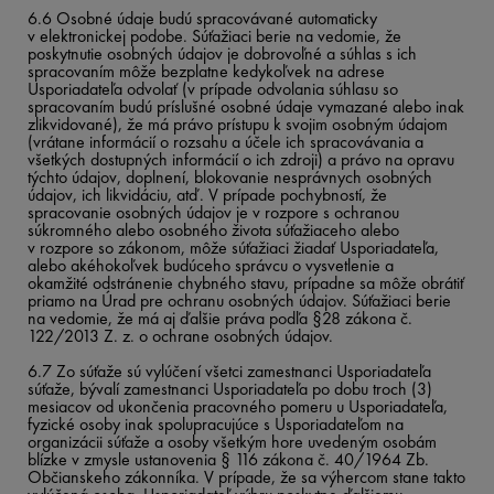
6.6 Osobné údaje budú spracovávané automaticky
v elektronickej podobe. Súťažiaci berie na vedomie, že
poskytnutie osobných údajov je dobrovoľné a súhlas s ich
spracovaním môže bezplatne kedykoľvek na adrese
Usporiadateľa odvolať (v prípade odvolania súhlasu so
spracovaním budú príslušné osobné údaje vymazané alebo inak
zlikvidované), že má právo prístupu k svojim osobným údajom
(vrátane informácií o rozsahu a účele ich spracovávania a
všetkých dostupných informácií o ich zdroji) a právo na opravu
týchto údajov, doplnení, blokovanie nesprávnych osobných
údajov, ich likvidáciu, atď. V prípade pochybností, že
spracovanie osobných údajov je v rozpore s ochranou
súkromného alebo osobného života súťažiaceho alebo
v rozpore so zákonom, môže súťažiaci žiadať Usporiadateľa,
alebo akéhokoľvek budúceho správcu o vysvetlenie a
okamžité odstránenie chybného stavu, prípadne sa môže obrátiť
priamo na Úrad pre ochranu osobných údajov. Súťažiaci berie
na vedomie, že má aj ďalšie práva podľa §28 zákona č.
122/2013 Z. z. o ochrane osobných údajov.
6.7 Zo súťaže sú vylúčení všetci zamestnanci Usporiadateľa
súťaže, bývalí zamestnanci Usporiadateľa po dobu troch (3)
mesiacov od ukončenia pracovného pomeru u Usporiadateľa,
fyzické osoby inak spolupracujúce s Usporiadateľom na
organizácii súťaže a osoby všetkým hore uvedeným osobám
blízke v zmysle ustanovenia § 116 zákona č. 40/1964 Zb.
Občianskeho zákonníka. V prípade, že sa výhercom stane takto