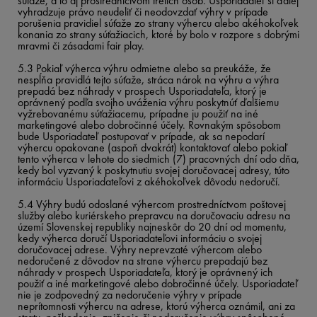
súťaže, a to aj prostredníctvom tretích osôb. Usporiadateľ si ďalej
vyhradzuje právo neudeliť či neodovzdať výhry v prípade
porušenia pravidiel súťaže zo strany výhercu alebo akéhokoľvek
konania zo strany súťažiacich, ktoré by bolo v rozpore s dobrými
mravmi či zásadami fair play.
5.3 Pokiaľ výherca výhru odmietne alebo sa preukáže, že
nespĺňa pravidlá tejto súťaže, stráca nárok na výhru a výhra
prepadá bez náhrady v prospech Usporiadateľa, ktorý je
oprávnený podľa svojho uváženia výhru poskytnúť ďalšiemu
vyžrebovanému súťažiacemu, prípadne ju použiť na iné
marketingové alebo dobročinné účely. Rovnakým spôsobom
bude Usporiadateľ postupovať v prípade, ak sa nepodarí
výhercu opakovane (aspoň dvakrát) kontaktovať alebo pokiaľ
tento výherca v lehote do siedmich (7) pracovných dní odo dňa,
kedy bol vyzvaný k poskytnutiu svojej doručovacej adresy, túto
informáciu Usporiadateľovi z akéhokoľvek dôvodu nedoručí.
5.4 Výhry budú odoslané výhercom prostredníctvom poštovej
služby alebo kuriérskeho prepravcu na doručovaciu adresu na
území Slovenskej republiky najneskôr do 20 dní od momentu,
kedy výherca doručí Usporiadateľovi informáciu o svojej
doručovacej adrese. Výhry neprevzaté výhercom alebo
nedoručené z dôvodov na strane výhercu prepadajú bez
náhrady v prospech Usporiadateľa, ktorý je oprávnený ich
použiť a iné marketingové alebo dobročinné účely. Usporiadateľ
nie je zodpovedný za nedoručenie výhry v prípade
neprítomnosti výhercu na adrese, ktorú výherca oznámil, ani za