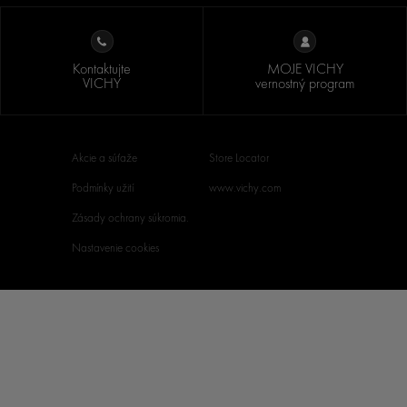
Kontaktujte
MOJE VICHY
VICHY
vernostný program
Akcie a súťaže
Store Locator
Podmínky užití
www.vichy.com
Zásady ochrany súkromia.
Nastavenie cookies