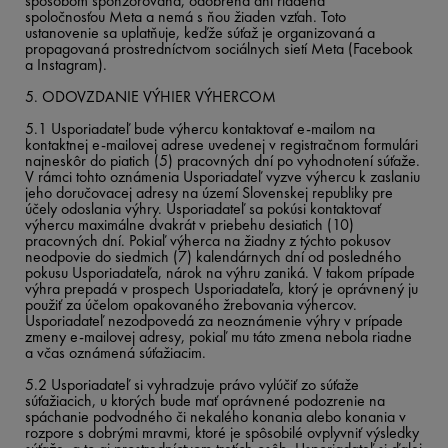
spôsobom sponzorovaná, odobrená ani riadená
spoločnosťou Meta a nemá s ňou žiaden vzťah. Toto
ustanovenie sa uplatňuje, keďže súťaž je organizovaná a
propagovaná prostredníctvom sociálnych sietí Meta (Facebook
a Instagram).
5. ODOVZDANIE VÝHIER VÝHERCOM
5.1 Usporiadateľ bude výhercu kontaktovať e-mailom na
kontaktnej e-mailovej adrese uvedenej v registračnom formulári
najneskôr do piatich (5) pracovných dní po vyhodnotení súťaže.
V rámci tohto oznámenia Usporiadateľ vyzve výhercu k zaslaniu
jeho doručovacej adresy na území Slovenskej republiky pre
účely odoslania výhry. Usporiadateľ sa pokúsi kontaktovať
výhercu maximálne dvakrát v priebehu desiatich (10)
pracovných dní. Pokiaľ výherca na žiadny z týchto pokusov
neodpovie do siedmich (7) kalendárnych dní od posledného
pokusu Usporiadateľa, nárok na výhru zaniká. V takom prípade
výhra prepadá v prospech Usporiadateľa, ktorý je oprávnený ju
použiť za účelom opakovaného žrebovania výhercov.
Usporiadateľ nezodpovedá za neoznámenie výhry v prípade
zmeny e-mailovej adresy, pokiaľ mu táto zmena nebola riadne
a včas oznámená súťažiacim.
5.2 Usporiadateľ si vyhradzuje právo vylúčiť zo súťaže
súťažiacich, u ktorých bude mať oprávnené podozrenie na
spáchanie podvodného či nekalého konania alebo konania v
rozpore s dobrými mravmi, ktoré je spôsobilé ovplyvniť výsledky