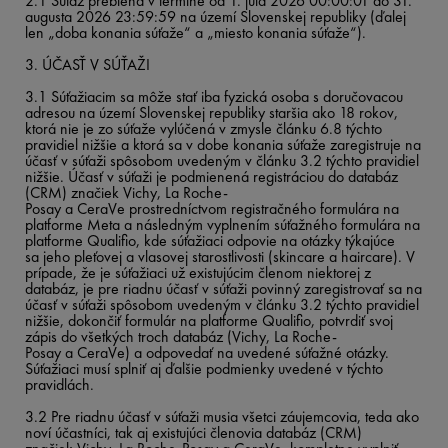
2.1 Súťaž prebieha v termíne od 1. júla 2026 00:00:01 do 31.
augusta 2026 23:59:59 na území Slovenskej republiky (ďalej
len „doba konania súťaže“ a „miesto konania súťaže“).
3. ÚČASŤ V SÚŤAŽI
3.1 Súťažiacim sa môže stať iba fyzická osoba s doručovacou
adresou na území Slovenskej republiky staršia ako 18 rokov,
ktorá nie je zo súťaže vylúčená v zmysle článku 6.8 týchto
pravidiel nižšie a ktorá sa v dobe konania súťaže zaregistruje na
účasť v súťaži spôsobom uvedeným v článku 3.2 týchto pravidiel
nižšie. Účasť v súťaži je podmienená registráciou do databáz
(CRM) značiek Vichy, La Roche-
Posay a CeraVe prostredníctvom registračného formulára na
platforme Meta a následným vyplnením súťažného formulára na
platforme Qualifio, kde súťažiaci odpovie na otázky týkajúce
sa jeho pleťovej a vlasovej starostlivosti (skincare a haircare). V
prípade, že je súťažiaci už existujúcim členom niektorej z
databáz, je pre riadnu účasť v súťaži povinný zaregistrovať sa na
účasť v súťaži spôsobom uvedeným v článku 3.2 týchto pravidiel
nižšie, dokončiť formulár na platforme Qualifio, potvrdiť svoj
zápis do všetkých troch databáz (Vichy, La Roche-
Posay a CeraVe) a odpovedať na uvedené súťažné otázky.
Súťažiaci musí splniť aj ďalšie podmienky uvedené v týchto
pravidlách.
3.2 Pre riadnu účasť v súťaži musia všetci záujemcovia, teda ako
noví účastníci, tak aj existujúci členovia databáz (CRM)