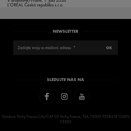
V Bratislave/Prahe, 1. júla 2026
L’ORÉAL Česká republika s.r.o.
NEWSLETTER
SLEDUJTE NÁS NA
Výrobca: Vichy France CAI/CAF 03 Vichy France, TSA 75000 93584 ST OUEN
CEDEX