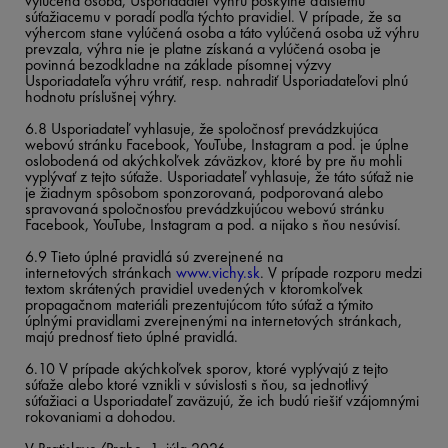
vylúčená osoba, Usporiadateľ výhru poskytne ďalšiemu
súťažiacemu v poradí podľa týchto pravidiel. V prípade, že sa
výhercom stane vylúčená osoba a táto vylúčená osoba už výhru
prevzala, výhra nie je platne získaná a vylúčená osoba je
povinná bezodkladne na základe písomnej výzvy
Usporiadateľa výhru vrátiť, resp. nahradiť Usporiadateľovi plnú
hodnotu príslušnej výhry.
6.8 Usporiadateľ vyhlasuje, že spoločnosť prevádzkujúca
webovú stránku Facebook, YouTube, Instagram a pod. je úplne
oslobodená od akýchkoľvek záväzkov, ktoré by pre ňu mohli
vyplývať z tejto súťaže. Usporiadateľ vyhlasuje, že táto súťaž nie
je žiadnym spôsobom sponzorovaná, podporovaná alebo
spravovaná spoločnosťou prevádzkujúcou webovú stránku
Facebook, YouTube, Instagram a pod. a nijako s ňou nesúvisí.
6.9 Tieto úplné pravidlá sú zverejnené na
internetových stránkach
www.vichy.sk
. V prípade rozporu medzi
textom skrátených pravidiel uvedených v ktoromkoľvek
propagačnom materiáli prezentujúcom túto súťaž a týmito
úplnými pravidlami zverejnenými na internetových stránkach,
majú prednosť tieto úplné pravidlá.
6.10 V prípade akýchkoľvek sporov, ktoré vyplývajú z tejto
súťaže alebo ktoré vznikli v súvislosti s ňou, sa jednotlivý
súťažiaci a Usporiadateľ zaväzujú, že ich budú riešiť vzájomnými
rokovaniami a dohodou.