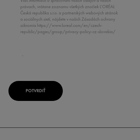
Viac informácií o spracovaní vašich údajov a vašich
právach, vrátane zoznamu všetkých značiek L’ORÉAL
Česká republika s.r.o. a partnerských webových stránok
a sociálnych sietí, nájdete v našich Zásadách ochrany
súkromia https://www.loreal.com/en/czech-
republic/pages/group/privacy-policy-cz-slovakia/
POTVRDIŤ