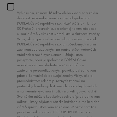
Vyhlasujem, že mám 16 rokov alebo viac a že si želám
dostávať personalizované ponuky od spoločnosti
L’ORÉAL Česká republika s.r.o., Plzeňská 213/11, 150
00 Praha 5, prostredníctvom priamej komunikácie cez
e-mail a SMS v súvislosti s produktmi a službami značky
Vichy, ako aj prostredníctvom reklám všetkých značiek
L’ORÉAL Česká republika s.r.o. prispôsobených mojim
záujmom zobrazovaných na partnerských webových
stránkach a sociálnych sieťach. Údaje, ktoré
poskytnete, použije spoločnosť L’ORÉAL Česká
republika s.r.o. na obohatenie vášho profilu a
zasielanie personalizovaných ponúk prostredníctvom
priamej komunikácie od svojej značky Vichy, ako aj
prostredníctvom reklám jej rôznych značiek na
partnerských webových stránkach a sociálnych sieťach
a na meranie výkonnosti našich marketingových aktivít.
Svoj súhlas môžete kedykoľvek odvolať prostredníctvom
odkazu, ktorý nájdete v pätičke každého e-mailu alebo
v SMS správe, ktoré vám zasielame. Môžete nám tiež
poslať e-mail na adresu
CESLOR.DPO@loreal.com
.