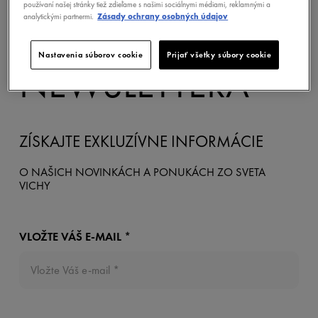
PRIHLÁSTE SA K
používaní našej stránky tiež zdieľame s našimi sociálnymi médiami, reklamnými a
analytickými partnermi.
Zásady ochrany osobných údajov
ODBERU NÁŠHO
Nastavenia súborov cookie
Prijať všetky súbory cookie
NEWSLETTERA
ZÍSKAJTE EXKLUZÍVNE INFORMÁCIE
O NAŠICH NOVINKÁCH A PONUKÁCH ZO SVETA
VICHY
VLOŽTE VÁŠ E-MAIL *