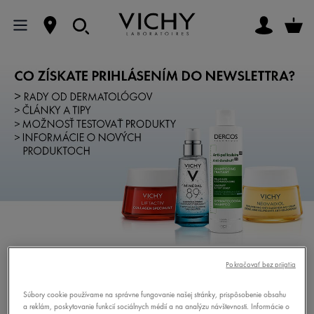
Pokračovať bez prijatia
Súbory cookie používame na správne fungovanie našej stránky, prispôsobenie obsahu
a reklám, poskytovanie funkcií sociálnych médií a na analýzu návštevnosti. Informácie o