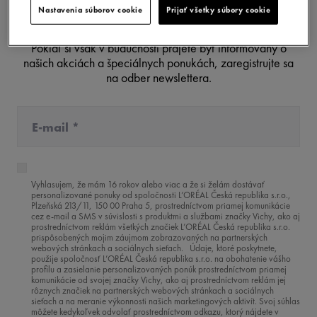
Nastavenia súborov cookie
Prijať všetky súbory cookie
Pokiaľ si však v budúcnosti prajete byť informovaný o
našich akciách a špeciálnych ponukách, zaregistrujte sa
na odber newslettera.
Vyhlasujem, že mám 16 rokov alebo viac a že si želám dostávať
personalizované ponuky od spoločnosti L’ORÉAL Česká republika s.r.o.,
Plzeňská 213/11, 150 00 Praha 5, prostredníctvom priamej komunikácie
cez e-mail a SMS v súvislosti s produktmi a službami značky Vichy, ako aj
prostredníctvom reklám všetkých značiek L’ORÉAL Česká republika s.r.o.
prispôsobených mojim záujmom zobrazovaných na partnerských
webových stránkach a sociálnych sieťach. Údaje, ktoré poskytnete,
použije spoločnosť L’ORÉAL Česká republika s.r.o. na obohatenie vášho
profilu a zasielanie personalizovaných ponúk prostredníctvom priamej
komunikácie od svojej značky Vichy, ako aj prostredníctvom reklám jej
rôznych značiek na partnerských webových stránkach a sociálnych
sieťach a na meranie výkonnosti našich marketingových aktivít. Svoj súhlas
môžete kedykoľvek odvolať prostredníctvom odkazu, ktorý nájdete v