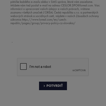
pätičke každého e-mailu alebo v SMS správe, ktoré vám zasielame.
Môžete nám tiež poslať e-mail na adresu
CESLOR.DPO@loreal.com
. Viac
informácií o spracovaní vašich údajov a vašich právach, vrátane
zoznamu všetkých značiek L’ORÉAL Česká republika s.r.o. a partnerských
webových stránok a sociálnych sietí, nájdete v našich Zásadách ochrany
súkromia https://www.loreal.com/en/czech-
republic/pages/group/privacy-policy-cz-slovakia/
POTVRDIŤ