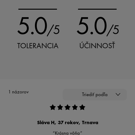
5.0
5.0
/5
/5
TOLERANCIA
ÚČINNOSŤ
1 názorov
Triediť podľa
Sláva H, 37 rokov, Trnava
“Krásna vôňa”