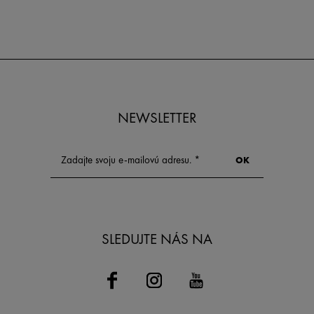
pochopiť, čo ho spôsobuje a ktoré
riešenia skutočne fungujú.
NEWSLETTER
SLEDUJTE NÁS NA