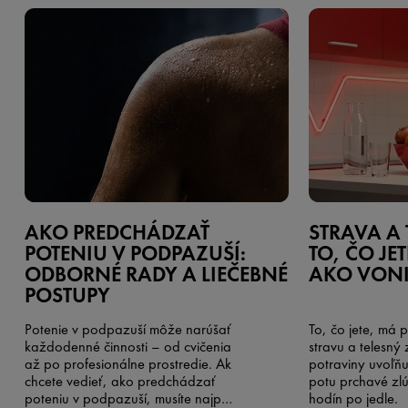
AKO PREDCHÁDZAŤ
STRAVA A 
POTENIU V PODPAZUŠÍ:
TO, ČO JE
ODBORNÉ RADY A LIEČEBNÉ
AKO VONI
POSTUPY
Potenie v podpazuší môže narúšať
To, čo jete, má 
každodenné činnosti – od cvičenia
stravu a telesný
až po profesionálne prostredie. Ak
potraviny uvoľňu
chcete vedieť, ako predchádzať
potu prchavé zlú
poteniu v podpazuší, musíte najprv
hodín po jedle.