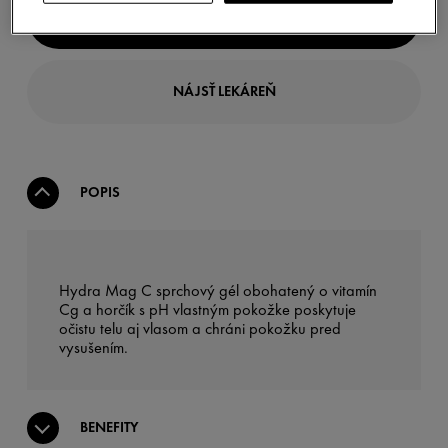
KÚPIŤ PRODUKT
NÁJSŤ LEKÁREŇ
POPIS
Hydra Mag C sprchový gél obohatený o vitamín
Cg a horčík s pH vlastným pokožke poskytuje
očistu telu aj vlasom a chráni pokožku pred
vysušením.
BENEFITY